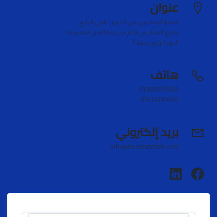
عنوان
الدور الرابع شقة 7
هاتف
01033210090
بريد إلكتروني
info@aleassatrade.com